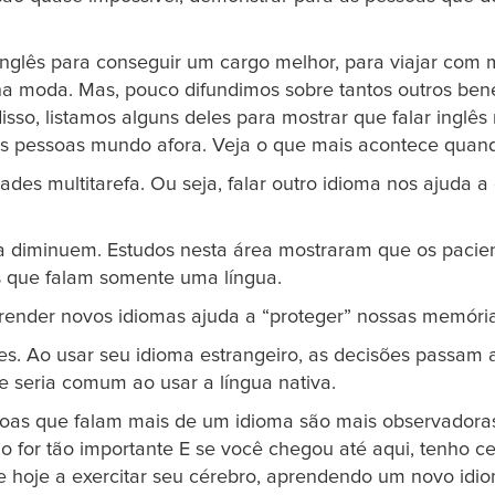
 inglês para conseguir um cargo melhor, para viajar com
 na moda. Mas, pouco difundimos sobre tantos outros be
disso, listamos alguns deles para mostrar que falar ingl
ras pessoas mundo afora. Veja o que mais acontece qua
ades multitarefa. Ou seja, falar outro idioma nos ajuda 
ia diminuem. Estudos nesta área mostraram que os paci
s que falam somente uma língua.
render novos idiomas ajuda a “proteger” nossas memóri
es. Ao usar seu idioma estrangeiro, as decisões passam 
e seria comum ao usar a língua nativa.
oas que falam mais de um idioma são mais observadora
não for tão importante E se você chegou até aqui, tenho 
hoje a exercitar seu cérebro, aprendendo um novo idiom