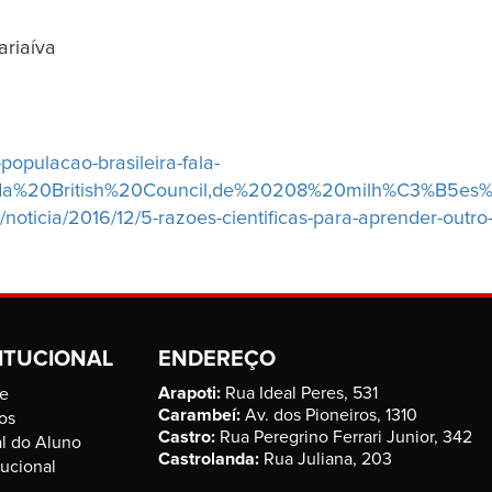
ariaíva
opulacao-brasileira-fala-
0da%20British%20Council,de%20208%20milh%C3%B5es
/noticia/2016/12/5-razoes-cientificas-para-aprender-outro
ITUCIONAL
ENDEREÇO
Arapoti:
Rua Ideal Peres, 531
e
Carambeí:
Av. dos Pioneiros, 1310
os
Castro:
Rua Peregrino Ferrari Junior, 342
al do Aluno
Castrolanda:
Rua Juliana, 203
tucional