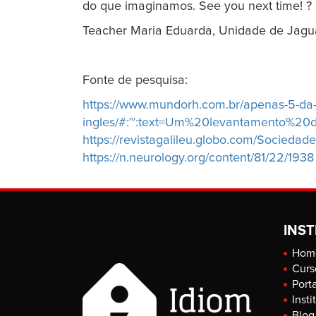
do que imaginamos. See you next time! ?
Teacher Maria Eduarda, Unidade de Jagu
Fonte de pesquisa:
https://www.mundorh.com.br/apenas-5-da-p
ingles/#:~:text=Um%20levantamento%2
https://revistagalileu.globo.com/Sociedade
https://n.neurology.org/content/81/22/1938
INST
Hom
Curs
Port
Insti
Blog