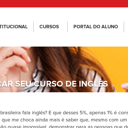
TITUCIONAL
CURSOS
PORTAL DO ALUNO
AR SEU CURSO DE INGLÊS
asileira fala inglês? E que desses 5%, apenas 1% é cons
 que me choca ainda mais é saber que, mesmo com um n
ssão quase impossível, demonstrar para as pessoas que 